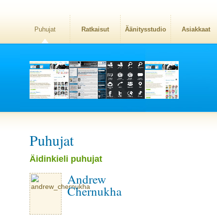
Puhujat
Ratkaisut
Äänitysstudio
Asiakkaat
Puhujat
Äidinkieli puhujat
Andrew
Chernukha