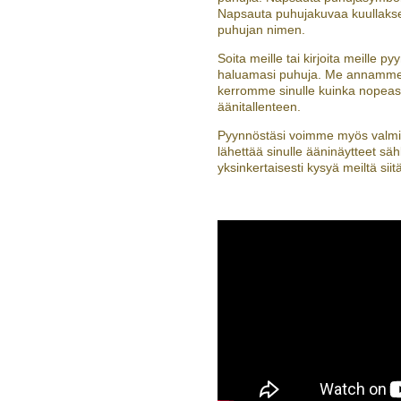
Napsauta puhujakuvaa kuullakses
puhujan nimen.
Soita meille tai kirjoita meille p
haluamasi puhuja. Me annamme si
kerromme sinulle kuinka nopeas
äänitallenteen.
Pyynnöstäsi voimme myös valmist
lähettää sinulle ääninäytteet sä
yksinkertaisesti kysyä meiltä siit