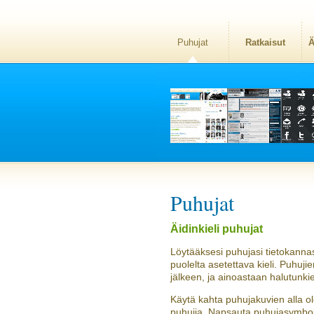
Puhujat
Ratkaisut
Ä
Puhujat
Äidinkieli puhujat
Löytääksesi puhujasi tietokannas
puolelta asetettava kieli. Puhuj
jälkeen, ja ainoastaan halutunkie
Käytä kahta puhujakuvien alla ol
puhujia. Napsauta puhujasymboli