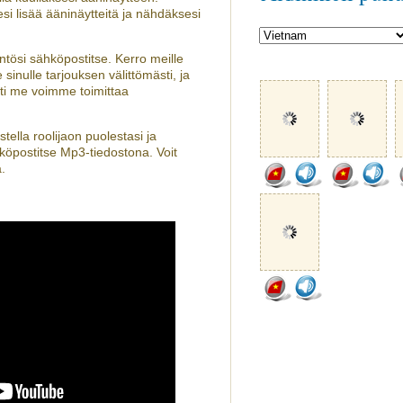
i lisää ääninäytteitä ja nähdäksesi
yyntösi sähköpostitse. Kerro meille
nulle tarjouksen välittömästi, ja
ti me voimme toimittaa
ella roolijaon puolestasi ja
hköpostitse Mp3-tiedostona. Voit
ä.