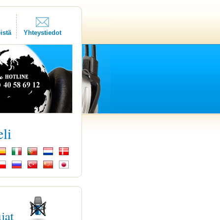
istä
Yhteystiedot
eli
ujat