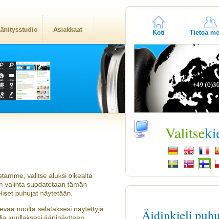
änitysstudio
Asiakkaat
Koti
Tietoa me
Valitse
ki
tamme, valitse aluksi oikealta
ien valinta suodatetaan tämän
liset puhujat näytetään.
evaa nuolta selataksesi näytettyjä
Äidinkieli puh
a kuullaksesi ääninäytteen.