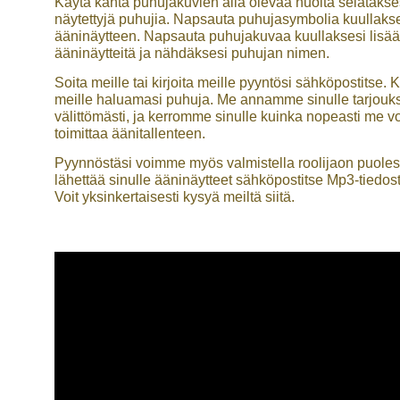
Käytä kahta puhujakuvien alla olevaa nuolta selatakse
näytettyjä puhujia. Napsauta puhujasymbolia kuullaks
ääninäytteen. Napsauta puhujakuvaa kuullaksesi lisää
ääninäytteitä ja nähdäksesi puhujan nimen.
Soita meille tai kirjoita meille pyyntösi sähköpostitse. 
meille haluamasi puhuja. Me annamme sinulle tarjouk
välittömästi, ja kerromme sinulle kuinka nopeasti me 
toimittaa äänitallenteen.
Pyynnöstäsi voimme myös valmistella roolijaon puolest
lähettää sinulle ääninäytteet sähköpostitse Mp3-tiedos
Voit yksinkertaisesti kysyä meiltä siitä.