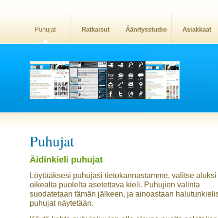
Puhujat
Ratkaisut
Äänitysstudio
Asiakkaat
Puhujat
Äidinkieli puhujat
Löytääksesi puhujasi tietokannastamme, valitse aluksi
oikealta puolelta asetettava kieli. Puhujien valinta
suodatetaan tämän jälkeen, ja ainoastaan halutunkieli
puhujat näytetään.