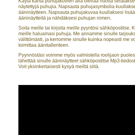
Käytä kahta puhujakuvien alla olevaa nuolta selatakse
näytettyjä puhujia. Napsauta puhujasymbolia kuullaks
ääninäytteen. Napsauta puhujakuvaa kuullaksesi lisää
ääninäytteitä ja nähdäksesi puhujan nimen.
Soita meille tai kirjoita meille pyyntösi sähköpostitse. 
meille haluamasi puhuja. Me annamme sinulle tarjouk
välittömästi, ja kerromme sinulle kuinka nopeasti me 
toimittaa äänitallenteen.
Pyynnöstäsi voimme myös valmistella roolijaon puolest
lähettää sinulle ääninäytteet sähköpostitse Mp3-tiedos
Voit yksinkertaisesti kysyä meiltä siitä.