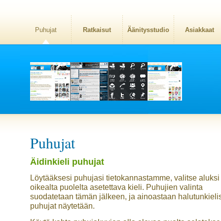
Puhujat
Ratkaisut
Äänitysstudio
Asiakkaat
Puhujat
Äidinkieli puhujat
Löytääksesi puhujasi tietokannastamme, valitse aluksi
oikealta puolelta asetettava kieli. Puhujien valinta
suodatetaan tämän jälkeen, ja ainoastaan halutunkieli
puhujat näytetään.