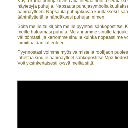
Käytä kahta puhujakuvien alla olevaa nuolta selatakse
näytettyjä puhujia. Napsauta puhujasymbolia kuullaks
ääninäytteen. Napsauta puhujakuvaa kuullaksesi lisää
ääninäytteitä ja nähdäksesi puhujan nimen.
Soita meille tai kirjoita meille pyyntösi sähköpostitse. 
meille haluamasi puhuja. Me annamme sinulle tarjouk
välittömästi, ja kerromme sinulle kuinka nopeasti me 
toimittaa äänitallenteen.
Pyynnöstäsi voimme myös valmistella roolijaon puolest
lähettää sinulle ääninäytteet sähköpostitse Mp3-tiedos
Voit yksinkertaisesti kysyä meiltä siitä.