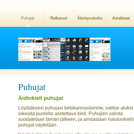
Puhujat
Ratkaisut
Äänitysstudio
Asiakkaat
Puhujat
Äidinkieli puhujat
Löytääksesi puhujasi tietokannastamme, valitse aluksi
oikealta puolelta asetettava kieli. Puhujien valinta
suodatetaan tämän jälkeen, ja ainoastaan halutunkieli
puhujat näytetään.