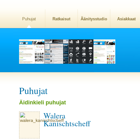
Puhujat
Ratkaisut
Äänitysstudio
Asiakkaat
Puhujat
Äidinkieli puhujat
Walera
Kanischtscheff