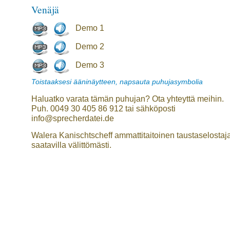
Venäjä
Demo 1
Demo 2
Demo 3
Toistaaksesi ääninäytteen, napsauta puhujasymbolia
Haluatko varata tämän puhujan? Ota yhteyttä meihin.
Puh. 0049 30 405 86 912 tai sähköposti
info@sprecherdatei.de
Walera Kanischtscheff ammattitaitoinen taustaselostaj
saatavilla välittömästi.