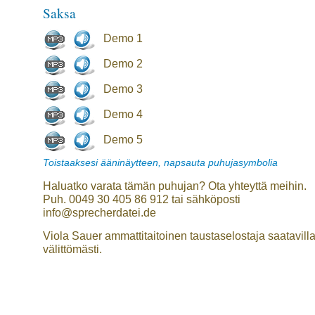
Saksa
Demo 1
Demo 2
Demo 3
Demo 4
Demo 5
Toistaaksesi ääninäytteen, napsauta puhujasymbolia
Haluatko varata tämän puhujan? Ota yhteyttä meihin.
Puh. 0049 30 405 86 912 tai sähköposti
info@sprecherdatei.de
Viola Sauer ammattitaitoinen taustaselostaja saatavill
välittömästi.