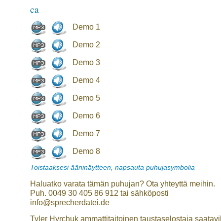
ca
Demo 1
Demo 2
Demo 3
Demo 4
Demo 5
Demo 6
Demo 7
Demo 8
Toistaaksesi ääninäytteen, napsauta puhujasymbolia
Haluatko varata tämän puhujan? Ota yhteyttä meihin.
Puh. 0049 30 405 86 912 tai sähköposti
info@sprecherdatei.de
Tyler Hyrchuk ammattitaitoinen taustaselostaja saatavi