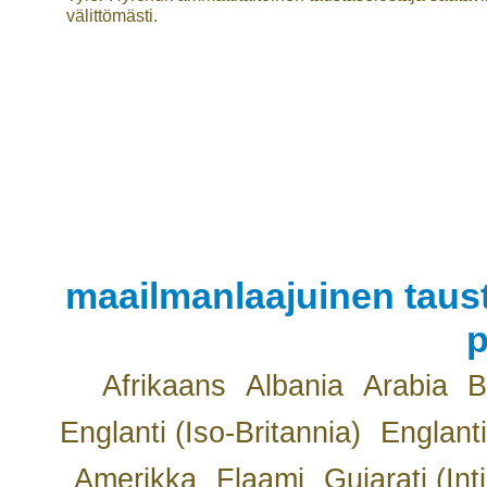
välittömästi.
maailmanlaajuinen taust
p
Afrikaans
Albania
Arabia
B
Englanti (Iso-Britannia)
Englanti
Amerikka
Flaami
Gujarati (Int