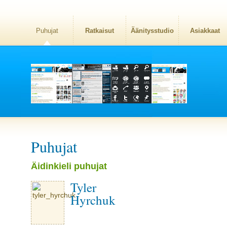
Puhujat
Ratkaisut
Äänitysstudio
Asiakkaat
Puhujat
Äidinkieli puhujat
Tyler
Hyrchuk