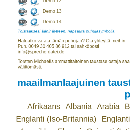
Demo 12
Demo 13
Demo 14
Toistaaksesi ääninäytteen, napsauta puhujasymbolia
Haluatko varata tämän puhujan? Ota yhteyttä meihin.
Puh. 0049 30 405 86 912 tai sähköposti
info@sprecherdatei.de
Torsten Michaelis ammattitaitoinen taustaselostaja saat
välittömästi.
maailmanlaajuinen taust
p
Afrikaans
Albania
Arabia
B
Englanti (Iso-Britannia)
Englanti