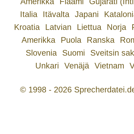
Amerikka
Flaami
Gujarati (Int
Italia
Itävalta
Japani
Kataloni
Kroatia
Latvian
Liettua
Norja
Amerikka
Puola
Ranska
Rom
Slovenia
Suomi
Sveitsin sa
Unkari
Venäjä
Vietnam
V
© 1998 - 2026 Sprecherdatei.d