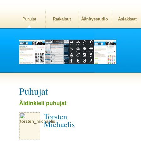
Puhujat
Ratkaisut
Äänitysstudio
Asiakkaat
Puhujat
Äidinkieli puhujat
Torsten
Michaelis