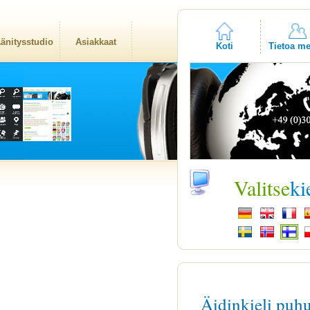
änitysstudio
Asiakkaat
Koti
Tietoa me
Valitse
ki
Äidinkieli puh