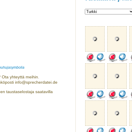
 puhujasymbolia
 Ota yhteyttä meihin.
hköposti info@sprecherdatei.de
n taustaselostaja saatavilla