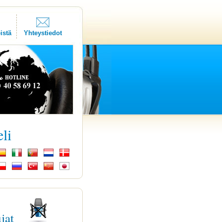
istä
Yhteystiedot
eli
ujat