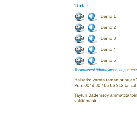
Turkki
Demo 1
Demo 2
Demo 3
Demo 4
Demo 5
Toistaaksesi ääninäytteen, napsauta
Haluatko varata tämän puhujan?
Puh. 0049 30 405 86 912 tai sä
Tayfun Bademsoy ammattitaitoine
välittömästi.