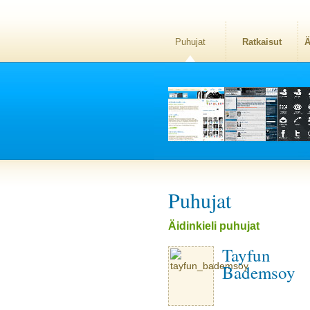
Puhujat
Ratkaisut
Ä
Puhujat
Äidinkieli puhujat
Tayfun
Bademsoy