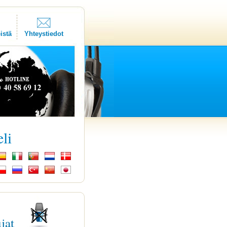
istä
Yhteystiedot
eli
ujat