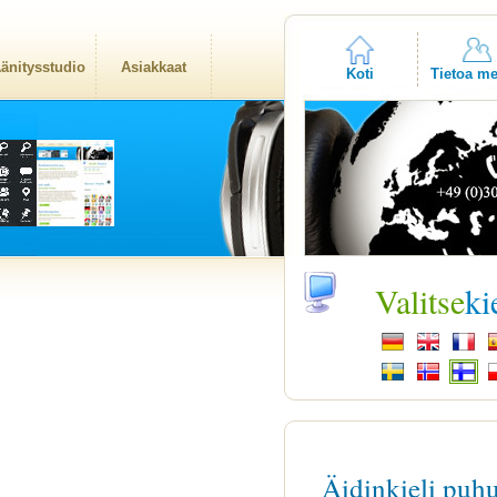
änitysstudio
Asiakkaat
Koti
Tietoa me
Valitse
ki
Äidinkieli puh