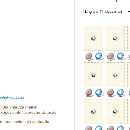
 puhujasymbolia
 Ota yhteyttä meihin.
hköposti info@sprecherdatei.de
n taustaselostaja saatavilla