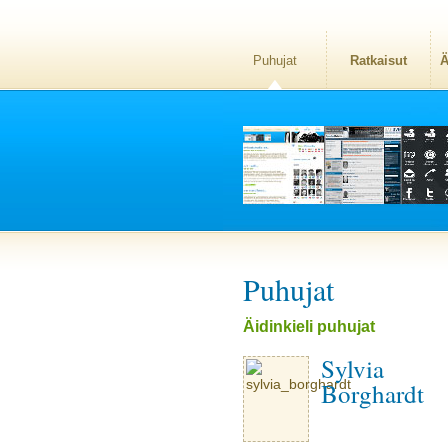
Puhujat
Ratkaisut
Ä
Puhujat
Äidinkieli puhujat
Sylvia
Borghardt