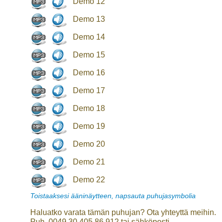
Demo 12
Demo 13
Demo 14
Demo 15
Demo 16
Demo 17
Demo 18
Demo 19
Demo 20
Demo 21
Demo 22
Toistaaksesi ääninäytteen, napsauta puhujasymbolia
Haluatko varata tämän puhujan? Ota yhteyttä meihin.
Puh. 0049 30 405 86 912 tai sähköposti