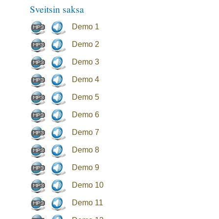
Sveitsin saksa
Demo 1
Demo 2
Demo 3
Demo 4
Demo 5
Demo 6
Demo 7
Demo 8
Demo 9
Demo 10
Demo 11