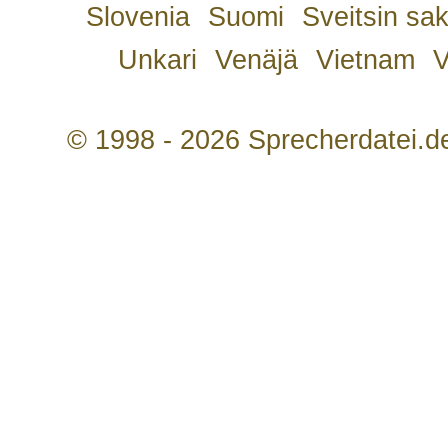
Slovenia
Suomi
Sveitsin sa
Unkari
Venäjä
Vietnam
V
© 1998 - 2026 Sprecherdatei.d