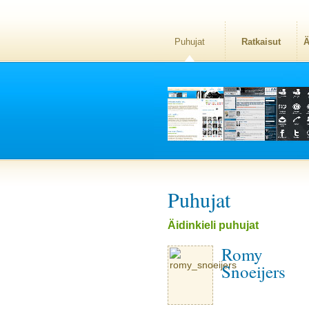
Puhujat
Ratkaisut
Ä
Puhujat
Äidinkieli puhujat
Romy
Snoeijers