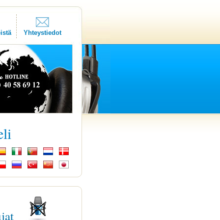
istä
Yhteystiedot
eli
ujat