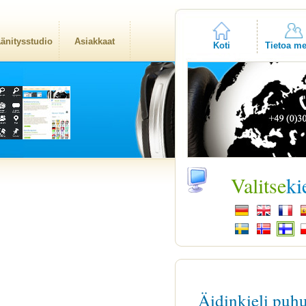
änitysstudio
Asiakkaat
Koti
Tietoa me
Valitse
ki
Äidinkieli puh