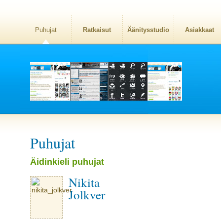
Puhujat
Ratkaisut
Äänitysstudio
Asiakkaat
Puhujat
Äidinkieli puhujat
Nikita
Jolkver