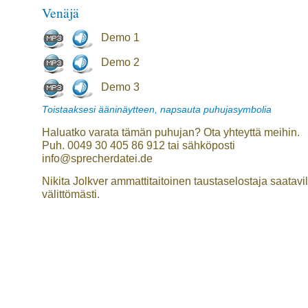
Venäjä
Demo 1
Demo 2
Demo 3
Toistaaksesi ääninäytteen, napsauta puhujasymbolia
Haluatko varata tämän puhujan? Ota yhteyttä meihin.
Puh. 0049 30 405 86 912 tai sähköposti
info@sprecherdatei.de
Nikita Jolkver ammattitaitoinen taustaselostaja saatavil
välittömästi.