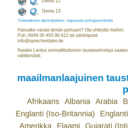
Demo 12
Demo 13
Toistaaksesi ääninäytteen, napsauta puhujasymbolia
Haluatko varata tämän puhujan? Ota yhteyttä meihin.
Puh. 0049 30 405 86 912 tai sähköposti
info@sprecherdatei.de
Natalie Lantos ammattitaitoinen taustaselostaja saatavi
välittömästi.
maailmanlaajuinen taust
p
Afrikaans
Albania
Arabia
B
Englanti (Iso-Britannia)
Englanti
Amerikka
Flaami
Gujarati (Int