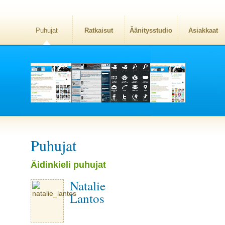
Puhujat
Ratkaisut
Äänitysstudio
Asiakkaat
Puhujat
Äidinkieli puhujat
Natalie
Lantos