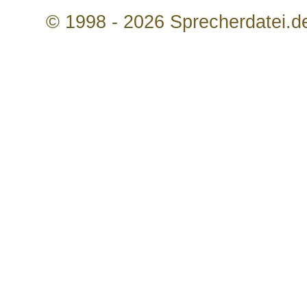
© 1998 - 2026 Sprecherdatei.d