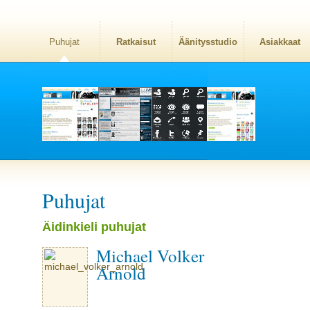
Puhujat
Ratkaisut
Äänitysstudio
Asiakkaat
Puhujat
Äidinkieli puhujat
Michael Volker
Arnold