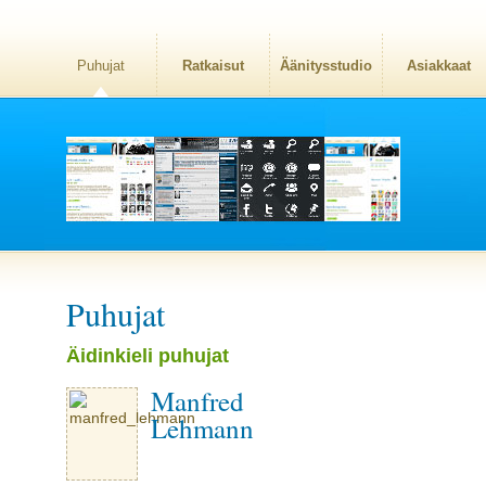
Puhujat
Ratkaisut
Äänitysstudio
Asiakkaat
Puhujat
Äidinkieli puhujat
Manfred
Lehmann