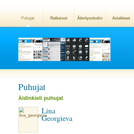
Puhujat
Ratkaisut
Äänitysstudio
Asiakkaat
Puhujat
Äidinkieli puhujat
Lina
Georgieva