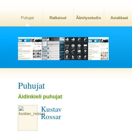
Puhujat
Ratkaisut
Äänitysstudio
Asiakkaat
Puhujat
Äidinkieli puhujat
Kustav
Rossar