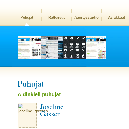
Puhujat
Ratkaisut
Äänitysstudio
Asiakkaat
Puhujat
Äidinkieli puhujat
Joseline
Gassen