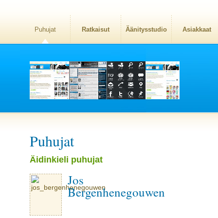
Puhujat
Ratkaisut
Äänitysstudio
Asiakkaat
Puhujat
Äidinkieli puhujat
Jos
Bergenhenegouwen