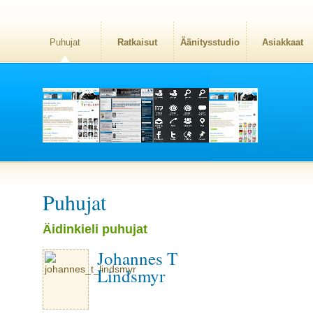
Puhujat
Ratkaisut
Äänitysstudio
Asiakkaat
Puhujat
Äidinkieli puhujat
Johannes T
Lindsmyr