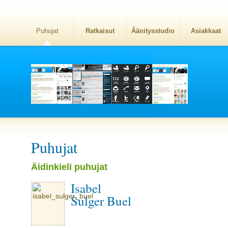
Puhujat
Ratkaisut
Äänitysstudio
Asiakkaat
Puhujat
Äidinkieli puhujat
Isabel
Sulger Buel