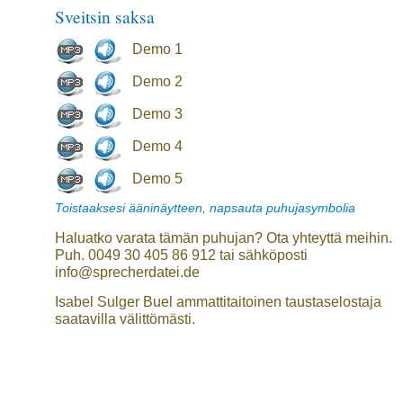
Sveitsin saksa
Demo 1
Demo 2
Demo 3
Demo 4
Demo 5
Toistaaksesi ääninäytteen, napsauta puhujasymbolia
Haluatko varata tämän puhujan? Ota yhteyttä meihin.
Puh. 0049 30 405 86 912 tai sähköposti
info@sprecherdatei.de
Isabel Sulger Buel ammattitaitoinen taustaselostaja
saatavilla välittömästi.