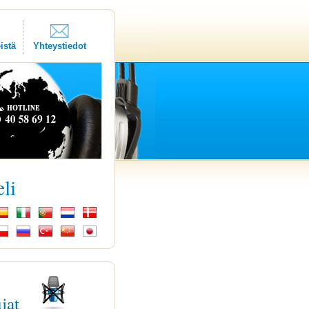
istä
Yhteystiedot
eli
ujat