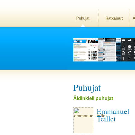
Puhujat
Ratkaisut
Ä
Puhujat
Äidinkieli puhujat
Emmanuel
Teillet