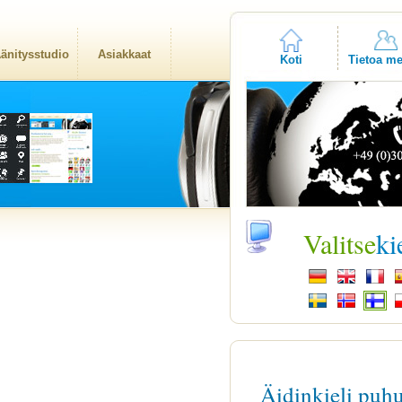
änitysstudio
Asiakkaat
Koti
Tietoa me
Valitse
ki
Äidinkieli puh