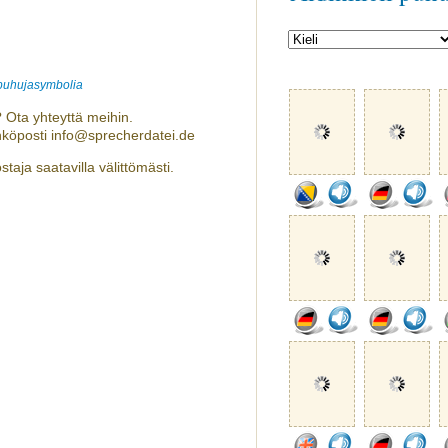
 puhujasymbolia
 Ota yhteyttä meihin.
hköposti info@sprecherdatei.de
taja saatavilla välittömästi.