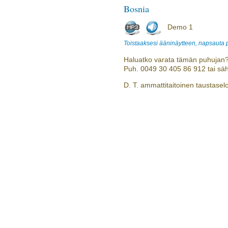
Bosnia
Demo 1
Toistaaksesi ääninäytteen, napsauta
Haluatko varata tämän puhujan?
Puh. 0049 30 405 86 912 tai sä
D. T. ammattitaitoinen taustaselos