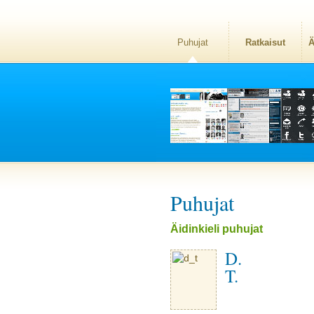
Puhujat
Ratkaisut
Ä
Puhujat
Äidinkieli puhujat
D.
T.