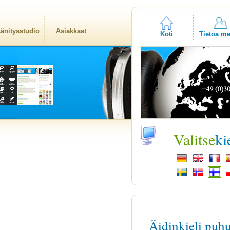
änitysstudio
Asiakkaat
Koti
Tietoa me
Valitse
ki
Äidinkieli puh