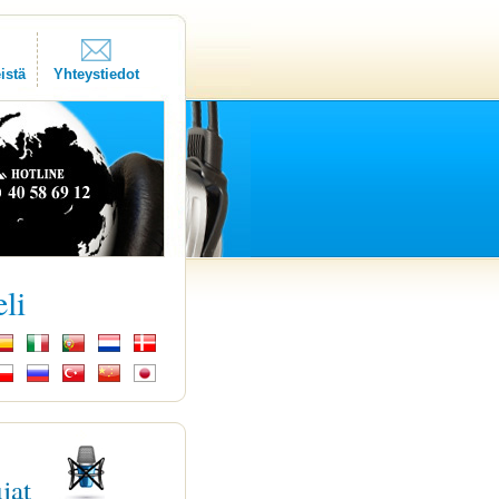
istä
Yhteystiedot
eli
ujat