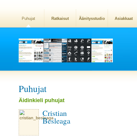
Puhujat
Ratkaisut
Äänitysstudio
Asiakkaat
Puhujat
Äidinkieli puhujat
Cristian
Besleaga