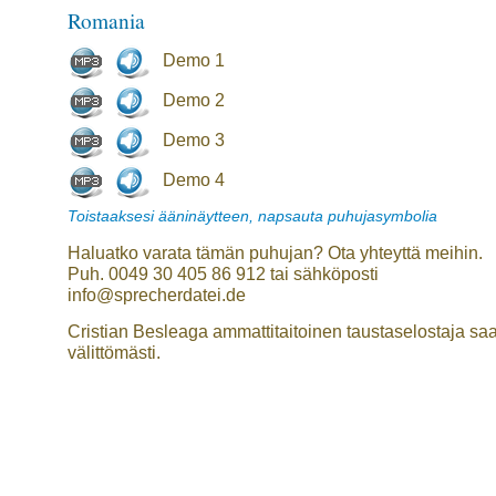
Romania
Demo 1
Demo 2
Demo 3
Demo 4
Toistaaksesi ääninäytteen, napsauta puhujasymbolia
Haluatko varata tämän puhujan? Ota yhteyttä meihin.
Puh. 0049 30 405 86 912 tai sähköposti
info@sprecherdatei.de
Cristian Besleaga ammattitaitoinen taustaselostaja saa
välittömästi.