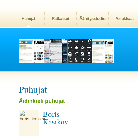
Puhujat
Ratkaisut
Äänitysstudio
Asiakkaat
Puhujat
Äidinkieli puhujat
Boris
Kasikov