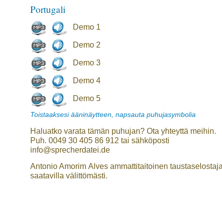
Portugali
Demo 1
Demo 2
Demo 3
Demo 4
Demo 5
Toistaaksesi ääninäytteen, napsauta puhujasymbolia
Haluatko varata tämän puhujan? Ota yhteyttä meihin.
Puh. 0049 30 405 86 912 tai sähköposti
info@sprecherdatei.de
Antonio Amorim Alves ammattitaitoinen taustaselostaj
saatavilla välittömästi.