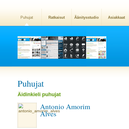
Puhujat
Ratkaisut
Äänitysstudio
Asiakkaat
Puhujat
Äidinkieli puhujat
Antonio Amorim
Alves