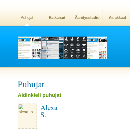
Puhujat
Ratkaisut
Äänitysstudio
Asiakkaat
Puhujat
Äidinkieli puhujat
Alexa
S.